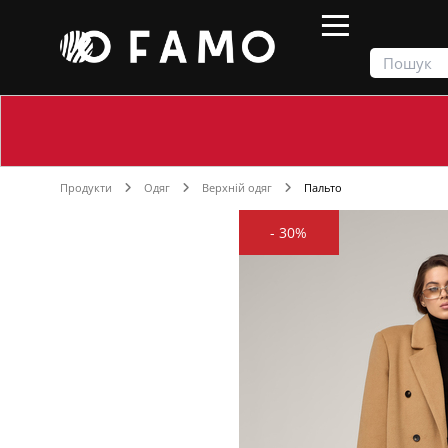
Продукти
Одяг
Верхній одяг
Пальто
-
30%