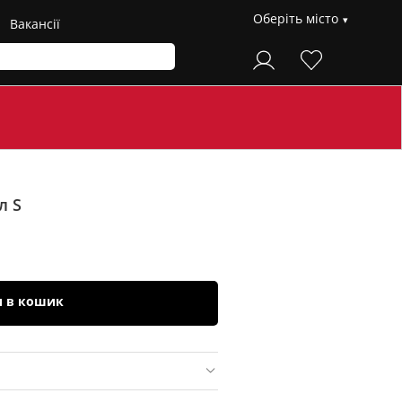
Оберіть місто
Вакансії
л S
и в кошик