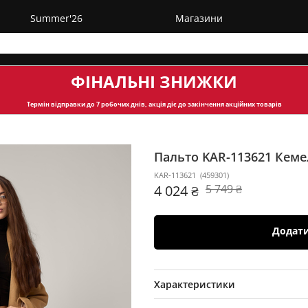
Summer'26
Магазини
ФІНАЛЬНІ ЗНИЖКИ
Термін відправки
до 7 робочих днів, акція діє до закінчення акційних товарів
Пальто KAR-113621
Кеме
KAR-113621
(
459301
)
4 024 ₴
5 749 ₴
Додат
Характеристики