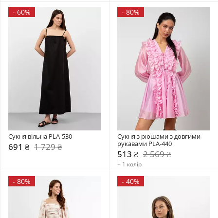
-
60%
-
80%
Сукня вільна PLA-530
Сукня з рюшами з довгими 
рукавами PLA-440
691 ₴
1 729 ₴
513 ₴
2 569 ₴
+ 1 колір
-
80%
-
40%