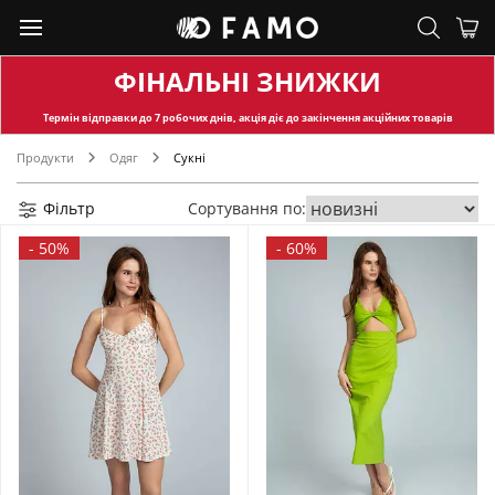
ФІНАЛЬНІ ЗНИЖКИ
Термін відправки
до 7 робочих днів, акція діє до закінчення акційних товарів
Продукти
Одяг
Сукні
Фільтр
Сортування по:
-
50%
-
60%