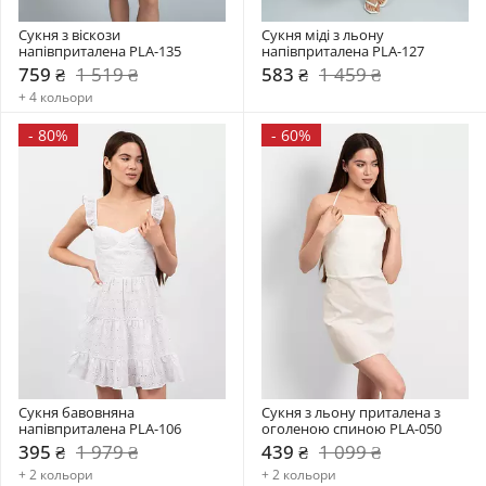
Сукня з віскози 
Сукня міді з льону 
напівприталена PLA-135
напівприталена PLA-127
759 ₴
1 519 ₴
583 ₴
1 459 ₴
+ 4 кольори
-
80%
-
60%
Сукня бавовняна 
Сукня з льону приталена з 
напівприталена PLA-106
оголеною спиною PLA-050
395 ₴
1 979 ₴
439 ₴
1 099 ₴
+ 2 кольори
+ 2 кольори