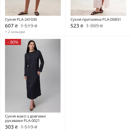
Сукня PLA-241030
Сукня приталена PLA-D0831
607 ₴
1 519 ₴
523 ₴
1 309 ₴
+ 2 кольори
-
80%
Сукня максі з довгими 
рукавами PLA-0021
303 ₴
1 519 ₴