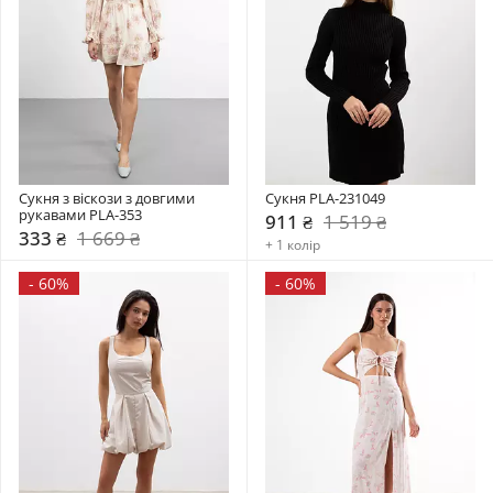
Сукня з віскози з довгими 
Сукня PLA-231049
рукавами PLA-353
911 ₴
1 519 ₴
333 ₴
1 669 ₴
+ 1 колір
-
60%
-
60%