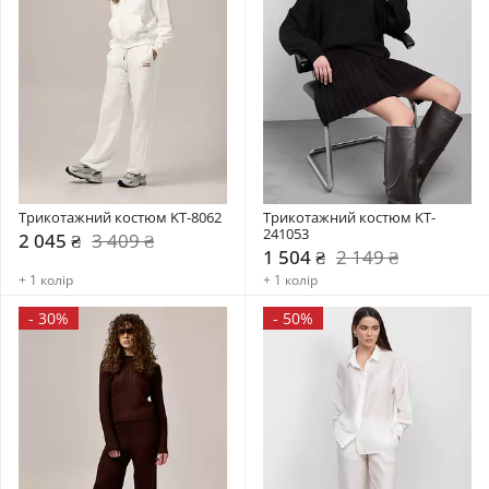
Трикотажний костюм KT-8062
Трикотажний костюм KT-
241053
2 045 ₴
3 409 ₴
1 504 ₴
2 149 ₴
+ 1 колір
+ 1 колір
-
30%
-
50%