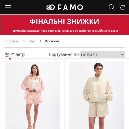
ФІНАЛЬНІ ЗНИЖКИ
Термін відправки
до 7 робочих днів, акція діє до закінчення акційних товарів
Продукти
Одяг
Костюми
Фільтр
Сортування по: