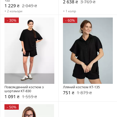
2 638 ₴
3 769 ₴
1 229 ₴
2 049 ₴
+ 2 кольори
+ 1 колір
-
30%
-
60%
Повсякденний костюм з 
Лляний костюм KT-135
шортами KT-830
751 ₴
1 879 ₴
1 091 ₴
1 559 ₴
-
50%