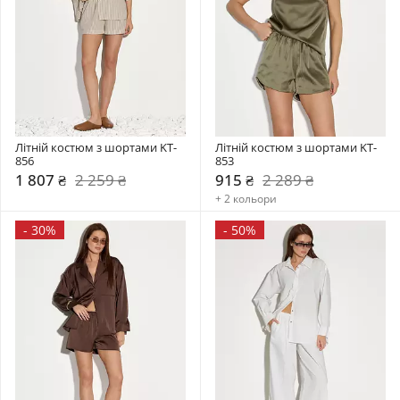
Літній костюм з шортами KT-
Літній костюм з шортами KT-
856
853
1 807 ₴
2 259 ₴
915 ₴
2 289 ₴
+ 2 кольори
-
30%
-
50%