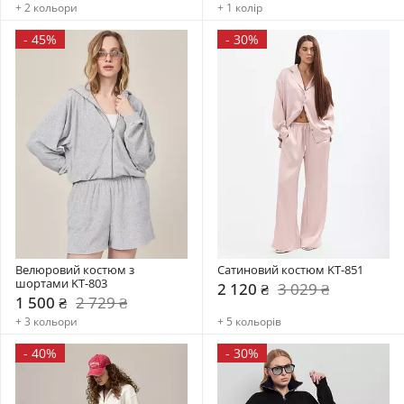
+ 2 кольори
+ 1 колір
-
45%
-
30%
Велюровий костюм з 
Сатиновий костюм KT-851
шортами KT-803
2 120 ₴
3 029 ₴
1 500 ₴
2 729 ₴
+ 3 кольори
+ 5 кольорів
-
40%
-
30%