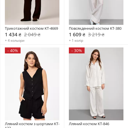
Трикотажний костюм KT-4669
Повсякденний костюм KT-380
1 434 ₴
2 049 ₴
1 609 ₴
3 219 ₴
+ 4 кольори
+ 1 колір
-
40%
-
30%
Лляний костюм з шортами KT-
Лляний костюм KT-846
122