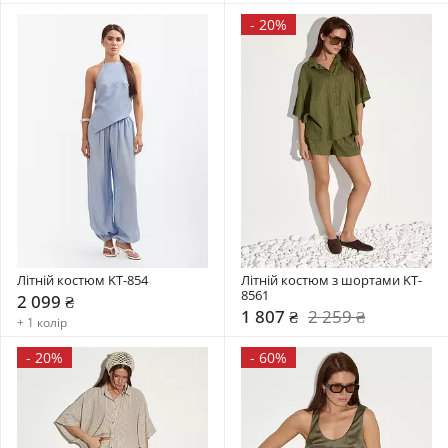
-
20%
Літній костюм KT-854
Літній костюм з шортами KT-
8561
2 099 ₴
1 807 ₴
2 259 ₴
+ 1 колір
-
20%
-
60%