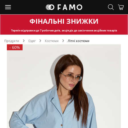
ФІНАЛЬНІ ЗНИЖКИ
Термін відправки
до 7 робочих днів, акція діє до закінчення акційних товарів
Продукти
Одяг
Костюми
Літні костюми
-
60%