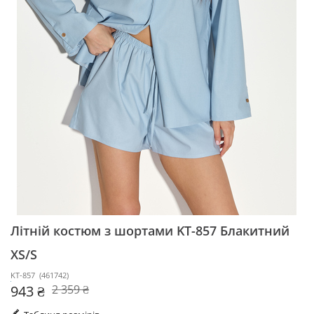
Літній костюм з шортами KT-857
Блакитний
XS/S
KT-857
(
461742
)
943 ₴
2 359 ₴