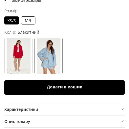
Таблиця розмірів
Розмір:
XS/S
M/L
Колір:
Блакитний
Додати в кошик
Характеристики
Опис товару