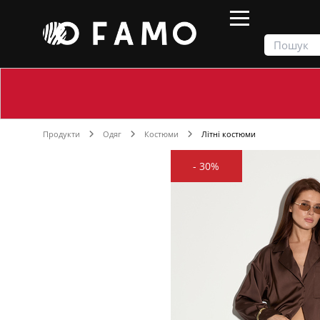
Продукти
Одяг
Костюми
Літні костюми
-
30%