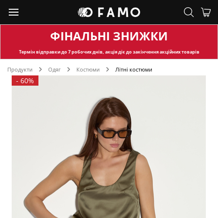
ФІНАЛЬНІ ЗНИЖКИ
Термін відправки
до 7 робочих днів, акція діє до закінчення акційних товарів
Продукти
Одяг
Костюми
Літні костюми
-
60%