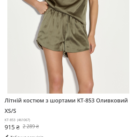
Літній костюм з шортами KT-853
Оливковий
XS/S
KT-853
(
461067
)
915 ₴
2 289 ₴