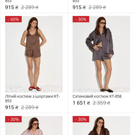
853
853
915 ₴
2 289 ₴
915 ₴
2 289 ₴
-
60%
-
30%
Літній костюм з шортами KT-
Сатиновий костюм KT-858
853
1 651 ₴
2 359 ₴
915 ₴
2 289 ₴
-
30%
-
30%