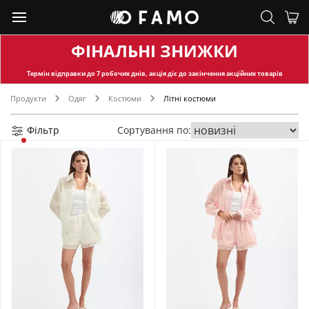
ФІНАЛЬНІ ЗНИЖКИ
Термін відправки
до 7 робочих днів, акція діє до закінчення акційних товарів
Продукти
Одяг
Костюми
Літні костюми
Фільтр
Сортування по: