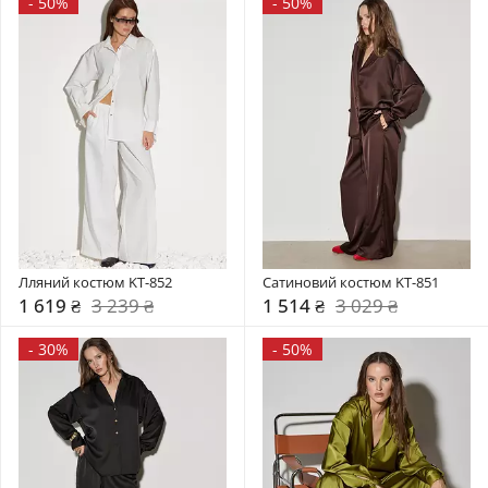
-
50%
-
50%
Лляний костюм KT-852
Сатиновий костюм KT-851
1 619 ₴
3 239 ₴
1 514 ₴
3 029 ₴
-
30%
-
50%