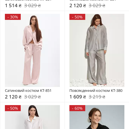
1 514 ₴
3 029 ₴
2 120 ₴
3 029 ₴
-
30%
-
50%
Сатиновий костюм KT-851
Повсякденний костюм KT-380
2 120 ₴
3 029 ₴
1 609 ₴
3 219 ₴
-
50%
-
60%