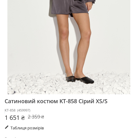
Сатиновий костюм KT-858
Сірий XS/S
KT-858
(
459997
)
1 651 ₴
2 359 ₴
Таблиця розмірів