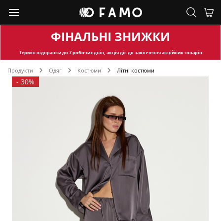
ФІНАЛЬНІ ЗНИЖКИ
Термін відправки
до 7 робочих днів, акція діє до закінчення акційних товарів
Продукти
Одяг
Костюми
Літні костюми
-
30%