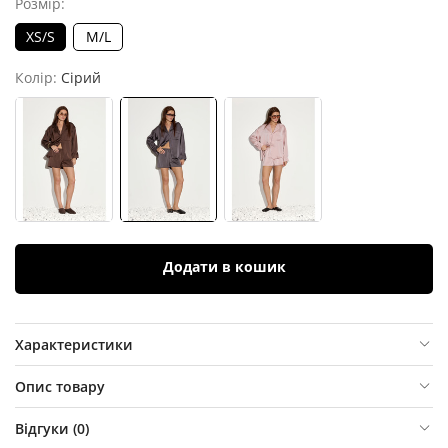
Розмір:
XS/S
M/L
Колір:
Сірий
Додати в кошик
Характеристики
Опис товару
Відгуки (
0
)