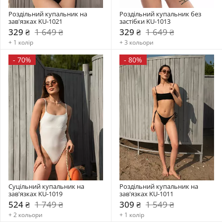
Роздільний купальник на 
Роздільний купальник без 
зав'язках KU-1021
застібки KU-1013
329 ₴
1 649 ₴
329 ₴
1 649 ₴
+ 1 колір
+ 3 кольори
-
70%
-
80%
Суцільний купальник на 
Роздільний купальник на 
зав'язках KU-1019
зав'язках KU-1011
524 ₴
1 749 ₴
309 ₴
1 549 ₴
+ 2 кольори
+ 1 колір