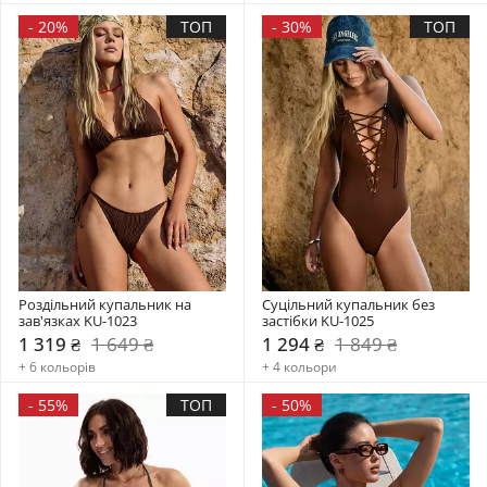
-
20%
ТОП
-
30%
ТОП
Роздільний купальник на 
Суцільний купальник без 
зав'язках KU-1023
застібки KU-1025
1 319 ₴
1 649 ₴
1 294 ₴
1 849 ₴
+ 6 кольорів
+ 4 кольори
-
55%
ТОП
-
50%