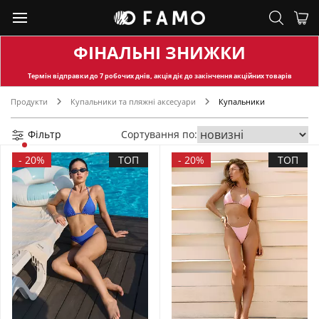
ФІНАЛЬНІ ЗНИЖКИ
Термін відправки
до 7 робочих днів, акція діє до закінчення акційних товарів
Продукти
Купальники та пляжні аксесуари
Купальники
Фільтр
Сортування по:
-
20%
ТОП
-
20%
ТОП