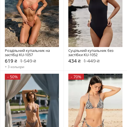
Роздільний купальник на 
Суцільний купальник без 
застібці KU-1057
застібки KU-1052
619 ₴
1 549 ₴
434 ₴
1 449 ₴
+ 3 кольори
-
50%
-
70%