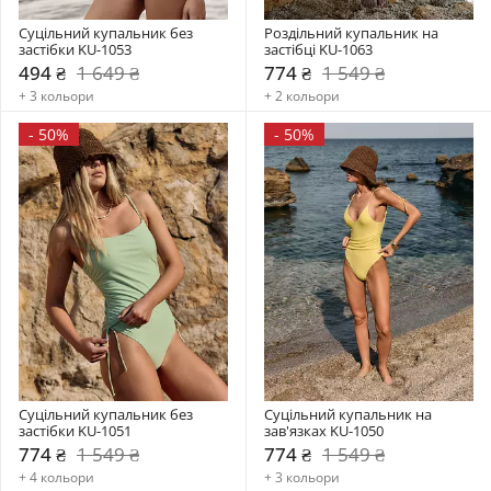
Суцільний купальник без 
Роздільний купальник на 
застібки KU-1053
застібці KU-1063
494 ₴
1 649 ₴
774 ₴
1 549 ₴
+ 3 кольори
+ 2 кольори
-
50%
-
50%
Суцільний купальник без 
Суцільний купальник на 
застібки KU-1051
зав'язках KU-1050
774 ₴
1 549 ₴
774 ₴
1 549 ₴
+ 4 кольори
+ 3 кольори