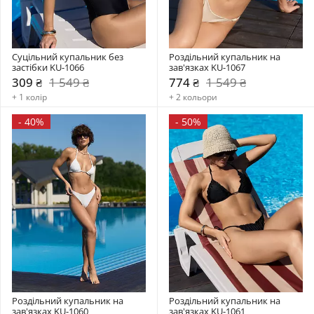
Суцільний купальник без 
Роздільний купальник на 
застібки KU-1066
зав'язках KU-1067
309 ₴
1 549 ₴
774 ₴
1 549 ₴
+ 1 колір
+ 2 кольори
-
40%
-
50%
Роздільний купальник на 
Роздільний купальник на 
зав'язках KU-1060
зав'язках KU-1061