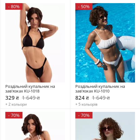
-
80%
-
50%
Роздільний купальник на 
Роздільний купальник на 
зав'язках KU-1018
зав'язках KU-1010
329 ₴
1 649 ₴
824 ₴
1 649 ₴
+ 2 кольори
+ 5 кольорів
-
70%
-
70%