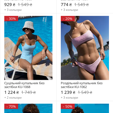
929 ₴
1 549 ₴
774 ₴
1 549 ₴
+ 3 кольори
+ 3 кольори
-
30%
-
20%
Суцільний купальник без 
Роздільний купальник без 
застібки KU-1068
застібки KU-1062
1 224 ₴
1 749 ₴
1 239 ₴
1 549 ₴
+ 2 кольори
+ 3 кольори
-
70%
-
50%