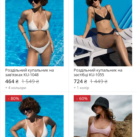
Роздільний купальник на 
Роздільний купальник на 
зав'язках KU-1048
застібці KU-1055
464 ₴
1 549 ₴
724 ₴
1 449 ₴
+ 4 кольори
+ 1 колір
-
80%
-
60%