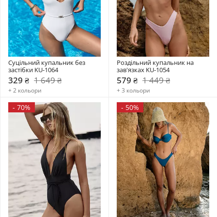
Суцільний купальник без 
Роздільний купальник на 
застібки KU-1064
зав'язках KU-1054
329 ₴
1 649 ₴
579 ₴
1 449 ₴
+ 2 кольори
+ 3 кольори
-
70%
-
50%