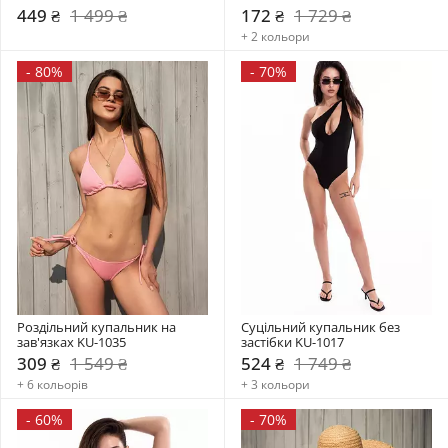
449 ₴
1 499 ₴
172 ₴
1 729 ₴
+ 2 кольори
-
80%
-
70%
Роздільний купальник на 
Суцільний купальник без 
зав'язках KU-1035
застібки KU-1017
309 ₴
1 549 ₴
524 ₴
1 749 ₴
+ 6 кольорів
+ 3 кольори
-
60%
-
70%