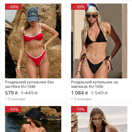
-
60%
-
30%
Роздільний купальник без 
Роздільний купальник на 
застібки KU-1046
зав'язках KU-1056
579 ₴
1 449 ₴
1 084 ₴
1 549 ₴
+ 3 кольори
+ 3 кольори
-
60%
-
70%