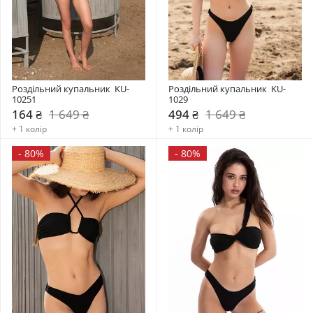
Роздільний купальник  KU-
Роздільний купальник  KU-
10251
1029
164 ₴
1 649 ₴
494 ₴
1 649 ₴
+ 1 колір
+ 1 колір
-
80%
-
80%