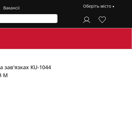
Оберіть місто
Вакансії
 зав'язках KU-1044
й M