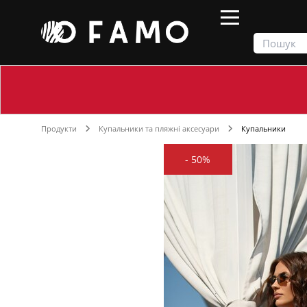
Продукти
Купальники та пляжні аксесуари
Купальники
-
50%