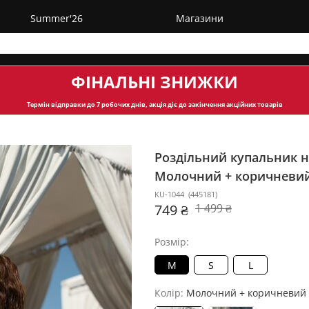
Summer'26
Магазини
ФІНАЛЬНІ ЗНИЖКИ
Термін відправки
до 7 робочих днів, акція діє до закінчення акційних товарів
Роздільний купальник на
Молочний + коричневи
KU-1044
(
445181
)
749 ₴
1 499 ₴
Розмір:
M
S
L
Колір:
Молочний + коричневий