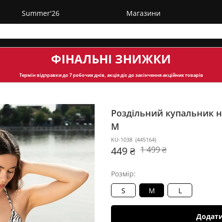
Summer'26
Магазини
ФІНАЛЬНІ ЗНИЖКИ
Термін відправки
до 7 робочих днів, акція діє до закінчення акційних товарів
Роздільний купальник н
M
KU-1038
(
445164
)
449 ₴
1 499 ₴
Розмір:
S
M
L
Додат