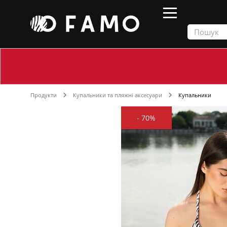
Продукти
Купальники та пляжні аксесуари
Купальники
-
70%