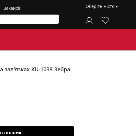
Оберіть місто
Вакансії
а зав'язках KU-1038
Зебра
и в кошик