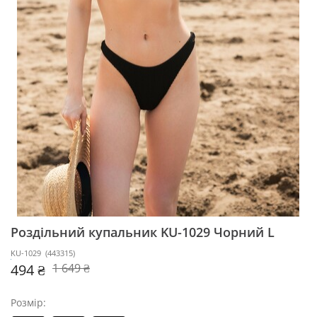
Роздільний купальник KU-1029
Чорний L
KU-1029
(
443315
)
494 ₴
1 649 ₴
Розмір: