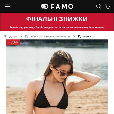
ФІНАЛЬНІ ЗНИЖКИ
Термін відправки
до 7 робочих днів, акція діє до закінчення акційних товарів
Продукти
Купальники та пляжні аксесуари
Купальники
-
70%