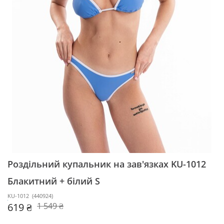
Роздільний купальник на зав'язках KU-1012
Блакитний + білий S
KU-1012
(
440924
)
619 ₴
1 549 ₴