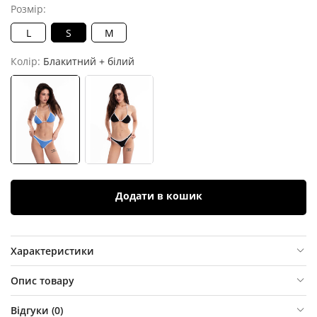
Розмір:
L
S
M
Колір:
Блакитний + білий
Додати в кошик
Характеристики
Опис товару
Відгуки (
0
)