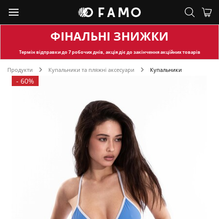
ФІНАЛЬНІ ЗНИЖКИ
Термін відправки
до 7 робочих днів, акція діє до закінчення акційних товарів
Продукти
Купальники та пляжні аксесуари
Купальники
-
60%