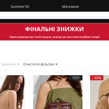
Summer'26
Магазини
ФІНАЛЬНІ ЗНИЖКИ
Термін відправки
до 7 робочих днів, акція діє до закінчення акційних товарів
: Зелений ✕
Очистити фільтри ✕
ТОП
-
40%