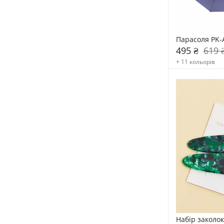
Парасоля PK-
495 ₴
619 
+ 11 кольорів
Набір заколо