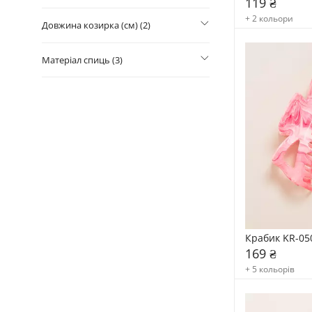
119 ₴
+ 2 кольори
Довжина козирка (см) (2)
Матеріал спиць (3)
Крабик KR-05
169 ₴
+ 5 кольорів