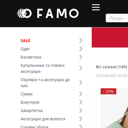
SALE
Одяг
Продукти
Всі сезони
Косметика
Купальники та пляжні
Всі сезони (149)
Фільтр
аксесуари
Основний колір
Окуляри та аксесуари до
Ціна
них
-
20%
Сумки
SALE
Біжутерія
Шкарпетки
Сезон (5)
Аксесуари для волосся
Основний колір (19)
Головні убори