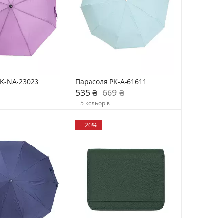
K-NA-23023
Парасоля PK-A-61611
535 ₴
669 ₴
+ 5 кольорів
-
20%