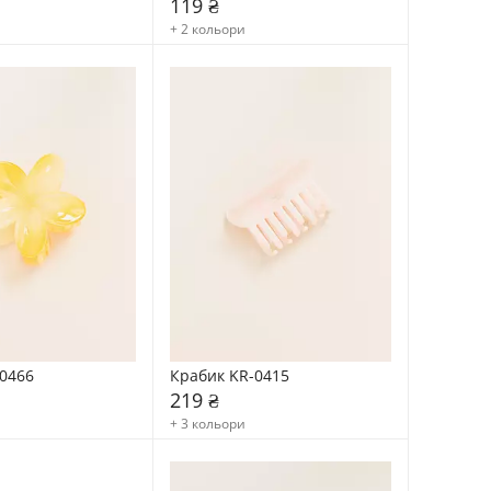
119 ₴
+ 2 кольори
0466
Крабик KR-0415
219 ₴
+ 3 кольори