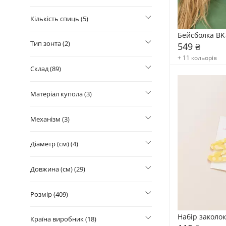
Кількість спиць (5)
Бейсболка BK
Тип зонта (2)
549 ₴
+ 11 кольорів
Склад (89)
Матеріал купола (3)
Механізм (3)
Діаметр (см) (4)
Довжина (см) (29)
Розмір (409)
Набір заколо
Країна виробник (18)