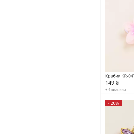
Крабик KR-04
149 ₴
+ 4 кольори
-
20%