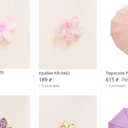
70
Крабик KR-0465
Парасоля P
189 ₴
615 ₴
76
+ 5 кольорів
+ 4 кольори