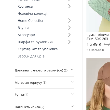
Хустинки
Розмір (2)
Чоловіча колекція
Home Collection
Колір (24)
Взуття
Ширина лінзи (29)
Сумка жіноча 
Аксесуари
SYM-50К-263
Шарфи та рукавички
1 399 ₴
1 7
Ширина (см) (12)
Сертифікат та упаковка
+ 6 кольорів
Засоби для брів
Довжина заушника (21)
Довжина плечового ремня (см) (2)
Матеріал корпусу (3)
Ручка (4)
Наявність чохла (2)