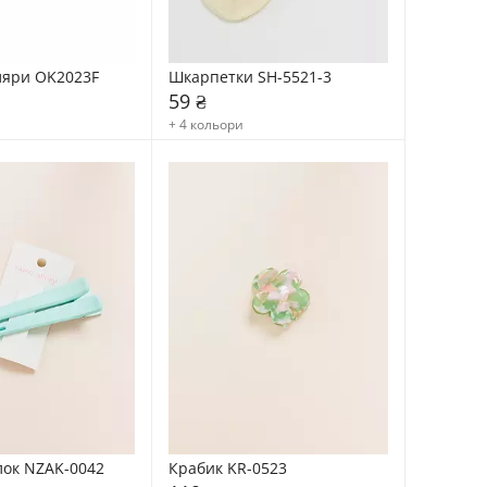
ляри OK2023F
Шкарпетки SH-5521-3
59 ₴
+ 4 кольори
лок NZAK-0042
Крабик KR-0523