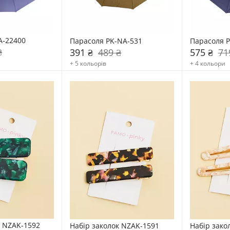
A-22400
Парасоля PK-NA-531
Парасоля P
₴
391 ₴
489 ₴
575 ₴
71
+ 5 кольорів
+ 4 кольори
к NZAK-1592
Набір заколок NZAK-1591
Набір зако