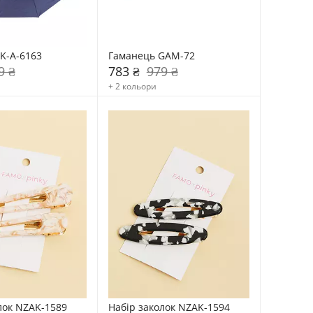
K-A-6163
Гаманець GAM-72
9 ₴
783 ₴
979 ₴
+ 2 кольори
лок NZAK-1589
Набір заколок NZAK-1594