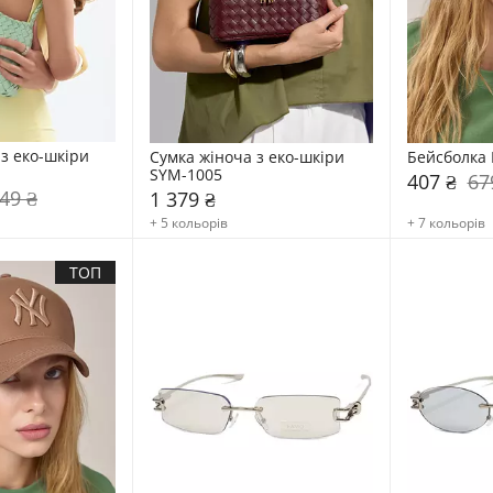
з еко-шкіри 
Сумка жіноча з еко-шкіри 
Бейсболка 
SYM-1005
407 ₴
67
49 ₴
1 379 ₴
+ 5 кольорів
+ 7 кольорів
ТОП