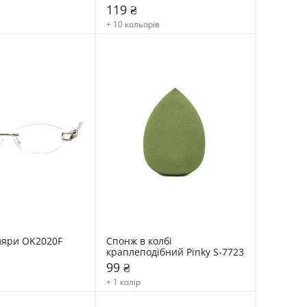
119 ₴
+ 10 кольорів
ляри OK2020F
Спонж в колбі 
краплеподібний Pinky S-7723
99 ₴
+ 1 колір