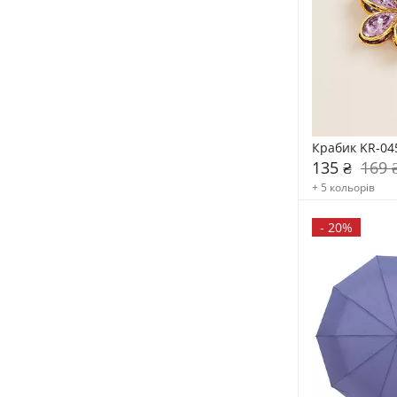
Крабик KR-04
135 ₴
169 
+ 5 кольорів
-
20%