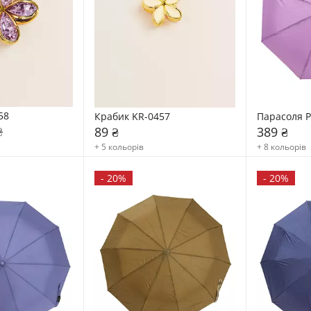
58
Крабик KR-0457
Парасоля P
₴
89 ₴
389 ₴
+ 5 кольорів
+ 8 кольорів
-
20%
-
20%