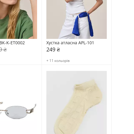
BK-K-ET0002
Хустка атласна APL-101
9 ₴
249 ₴
+ 11 кольорів