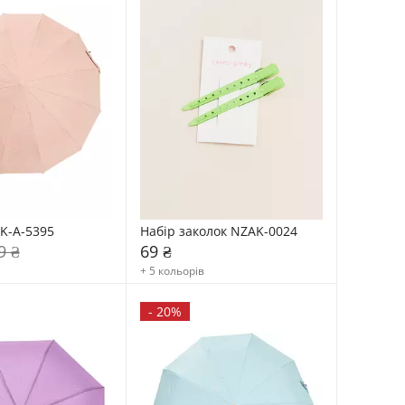
K-A-5395
Набір заколок NZAK-0024
9 ₴
69 ₴
+ 5 кольорів
-
20%