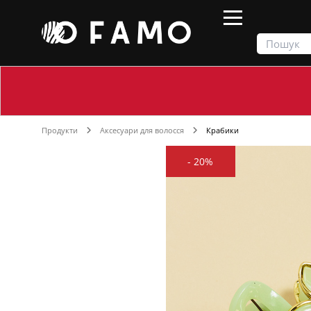
Продукти
Аксесуари для волосся
Крабики
-
20%