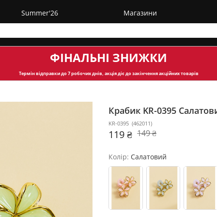
Summer'26
Магазини
ФІНАЛЬНІ ЗНИЖКИ
Термін відправки
до 7 робочих днів, акція діє до закінчення акційних товарів
Крабик KR-0395
Салатов
KR-0395
(
462011
)
119 ₴
149 ₴
Колір:
Салатовий