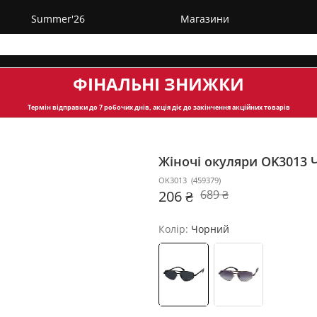
Summer'26
Магазини
ФІНАЛЬНІ ЗНИЖКИ
Термін відправки
до 7 робочих днів, акція діє до закінчення акційних товарів
Жіночі окуляри OK3013
OK3013
(
459379
)
206 ₴
689 ₴
Колір:
Чорний