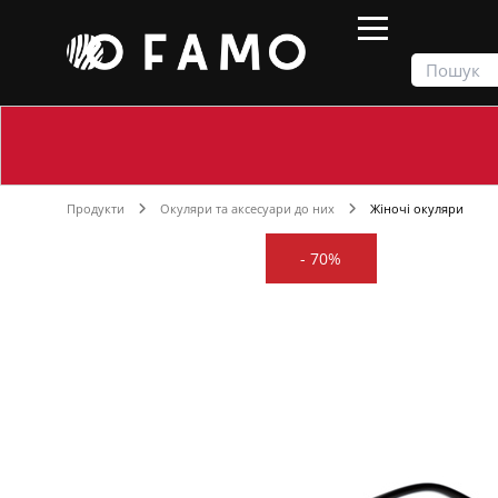
Продукти
Окуляри та аксесуари до них
Жіночі окуляри
-
70%