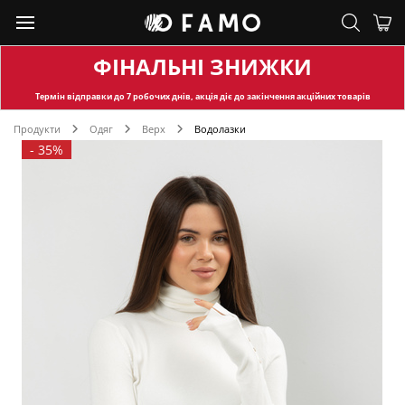
ФІНАЛЬНІ ЗНИЖКИ
Термін відправки
до 7 робочих днів, акція діє до закінчення акційних товарів
Продукти
Одяг
Верх
Водолазки
-
35%