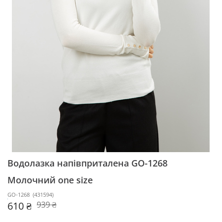
Водолазка напівприталена GO-1268
Молочний one size
GO-1268
(
431594
)
610 ₴
939 ₴