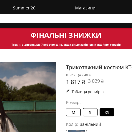
Summer'26
Магазини
ФІНАЛЬНІ ЗНИЖКИ
Термін відправки
до 7 робочих днів, акція діє до закінчення акційних товарів
Трикотажний костюм KT
KT-250
(
450483
)
1 817 ₴
3 029 ₴
Таблиця розмірів
Розмір:
M
S
XS
Колір:
Ванільний