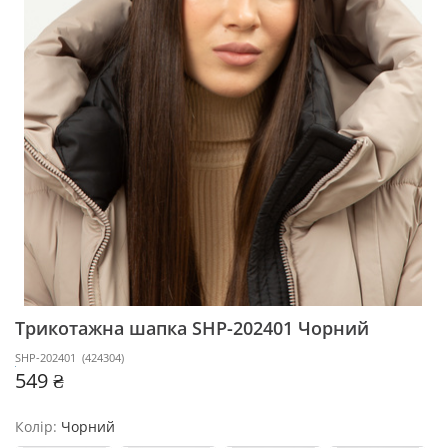
Трикотажна шапка SHP-202401
Чорний
SHP-202401
(
424304
)
549 ₴
Колір:
Чорний