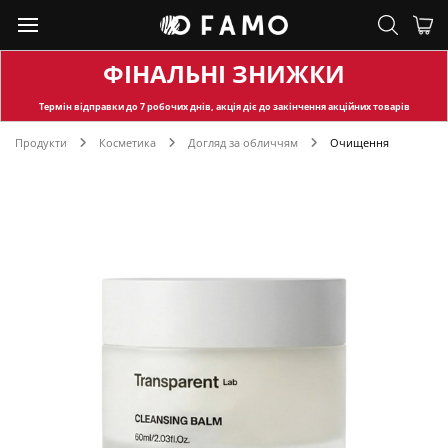
ФІНАЛЬНІ ЗНИЖКИ
Термін відправки
до 7 робочих днів, акція діє до закінчення акційних товарів
Продукти
Косметика
Догляд за обличчям
Очищення