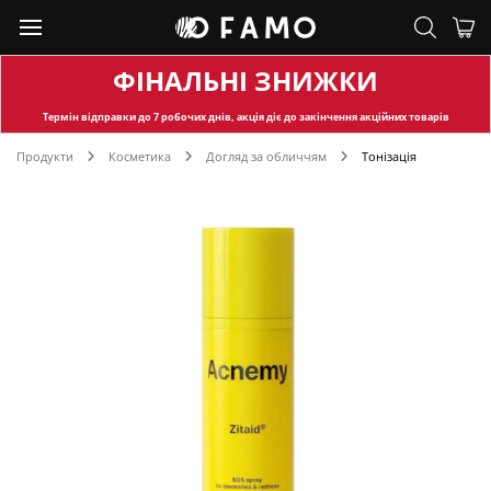
ФІНАЛЬНІ ЗНИЖКИ
Термін відправки
до 7 робочих днів, акція діє до закінчення акційних товарів
Продукти
Косметика
Догляд за обличчям
Тонізація