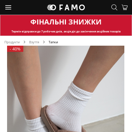
ФІНАЛЬНІ ЗНИЖКИ
Термін відправки
до 7 робочих днів, акція діє до закінчення акційних товарів
Продукти
Взуття
Тапки
-
40%