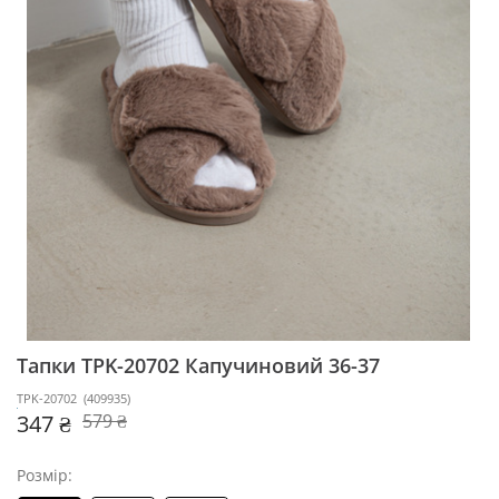
Тапки TPK-20702
Капучиновий 36-37
TPK-20702
(
409935
)
347 ₴
579 ₴
Розмір: