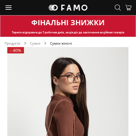
ФІНАЛЬНІ ЗНИЖКИ
Термін відправки
до 7 робочих днів, акція діє до закінчення акційних товарів
Продукти
Сумки
Сумки жіночі
-
40%