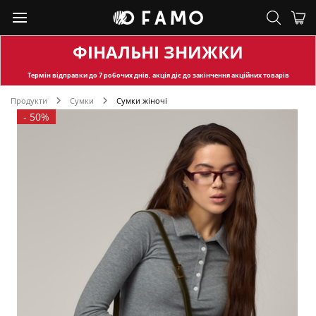
ФІНАЛЬНІ ЗНИЖКИ
Термін відправки
до 7 робочих днів, акція діє до закінчення акційних товарів
Продукти
Сумки
Сумки жіночі
-
50%