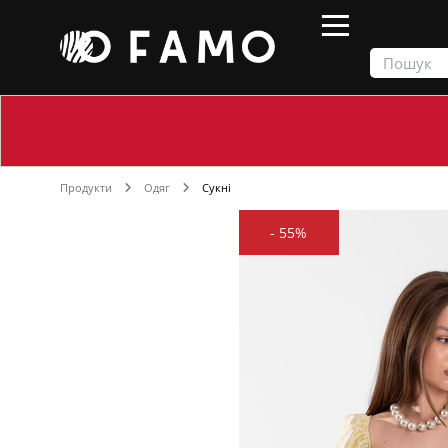
Продукти
Одяг
Сукні
-
55%