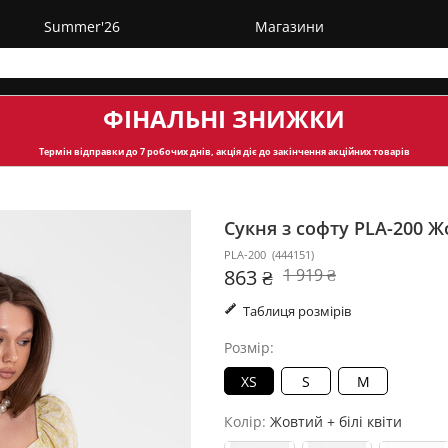
Summer'26
Магазини
ФІНАЛЬНІ ЗНИЖКИ
Термін відправки
до 7 робочих днів, акція діє до закінчення акційних товарів
Сукня з софту PLA-200
Жо
PLA-200
(
444151
)
863 ₴
1 919 ₴
Таблиця розмірів
Розмір:
XS
S
M
Колір:
Жовтий + білі квіти