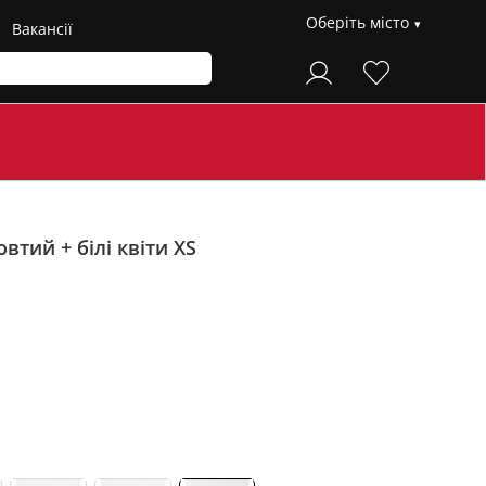
Оберіть місто
Вакансії
втий + білі квіти XS