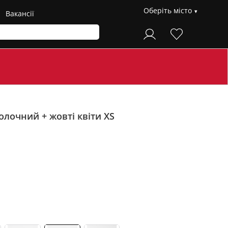
Оберіть місто
Вакансії
лочний + жовті квіти XS