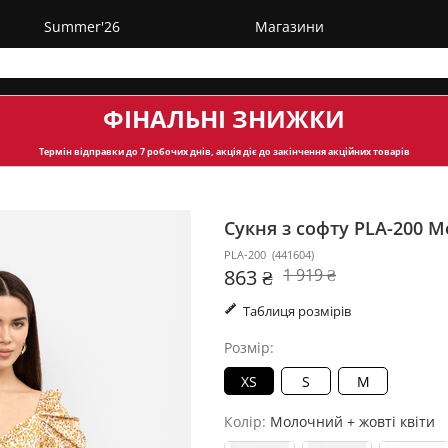
Summer'26
Магазини
ФІНАЛЬНІ ЗНИЖКИ
Термін відправки
до 7 робочих днів, акція діє до закінчення акційних товарів
Сукня з софту PLA-200
Мо
PLA-200
(
441604
)
863 ₴
1 919 ₴
Таблиця розмірів
Розмір:
XS
S
M
Колір:
Молочний + жовті квіти