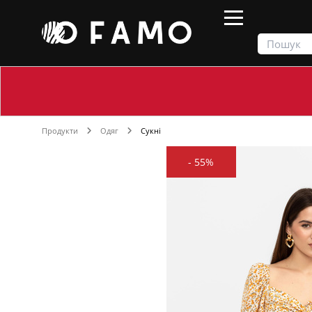
Продукти
Одяг
Сукні
-
55%