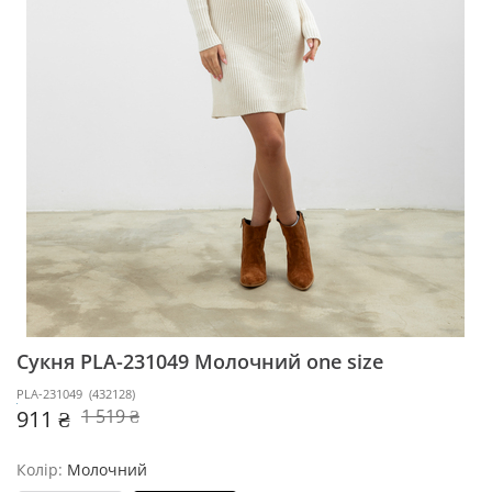
Сукня PLA-231049
Молочний one size
PLA-231049
(
432128
)
911 ₴
1 519 ₴
Колір:
Молочний