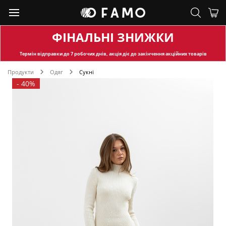
ФІНАЛЬНІ ЗНИЖКИ
Термін відправки
до 7 робочих днів, акція діє до закінчення акційних товарів
Продукти
Одяг
Сукні
-
40%