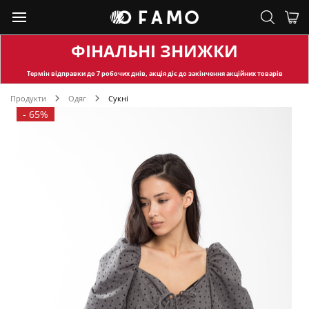
ФІНАЛЬНІ ЗНИЖКИ
Термін відправки
до 7 робочих днів, акція діє до закінчення акційних товарів
Продукти
Одяг
Сукні
-
65%