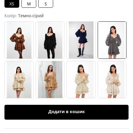
XS
M
S
Колір:
Темно-сірий
Додати в кошик