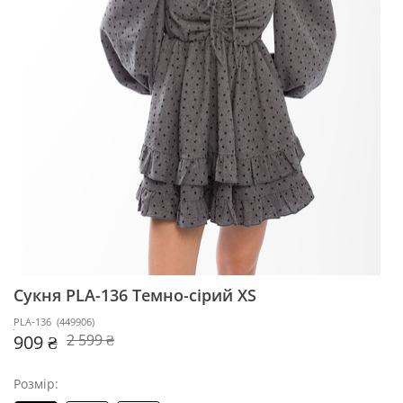
Сукня PLA-136
Темно-сірий XS
PLA-136
(
449906
)
909 ₴
2 599 ₴
Розмір: