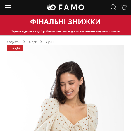
ФІНАЛЬНІ ЗНИЖКИ
Термін відправки
до 7 робочих днів, акція діє до закінчення акційних товарів
Продукти
Одяг
Сукні
-
65%