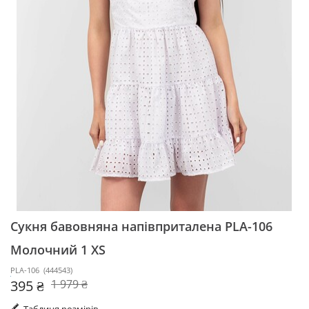
Сукня бавовняна напівприталена PLA-106
Молочний 1 XS
PLA-106
(
444543
)
395 ₴
1 979 ₴