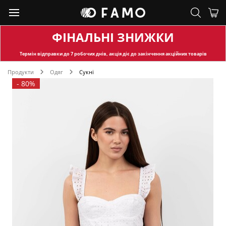
ФІНАЛЬНІ ЗНИЖКИ
Термін відправки
до 7 робочих днів, акція діє до закінчення акційних товарів
Продукти
Одяг
Сукні
-
80%