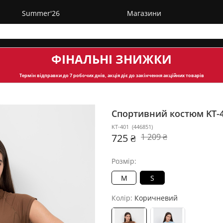
Summer'26
Магазини
ФІНАЛЬНІ ЗНИЖКИ
Термін відправки
до 7 робочих днів, акція діє до закінчення акційних товарів
Спортивний костюм KT-
KT-401
(
446851
)
725 ₴
1 209 ₴
Розмір:
M
S
Колір:
Коричневий