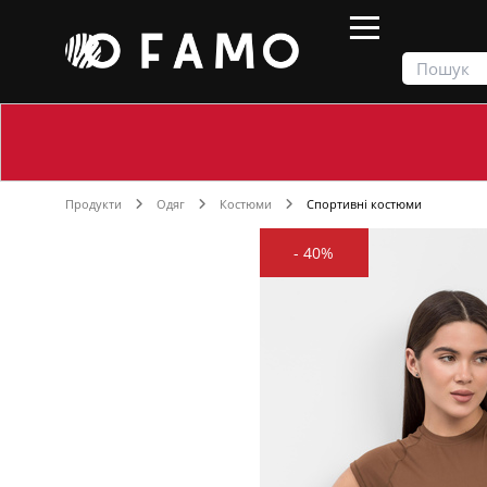
Продукти
Одяг
Костюми
Спортивні костюми
-
40%