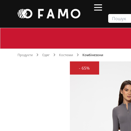
Продукти
Одяг
Костюми
Комбінезони
-
65%