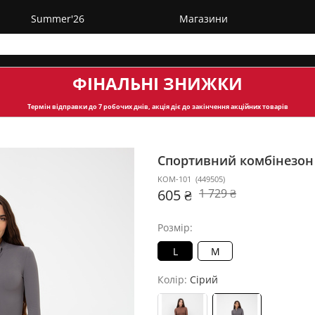
Summer'26
Магазини
ФІНАЛЬНІ ЗНИЖКИ
Термін відправки
до 7 робочих днів, акція діє до закінчення акційних товарів
Спортивний комбінезо
KOM-101
(
449505
)
605 ₴
1 729 ₴
Розмір:
L
M
Колір:
Сірий