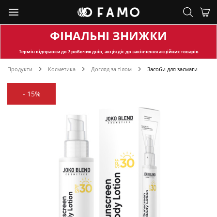
ФІНАЛЬНІ ЗНИЖКИ
Термін відправки
до 7 робочих днів, акція діє до закінчення акційних товарів
Продукти
Косметика
Догляд за тілом
Засоби для засмаги
-
15%