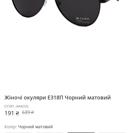
Жіночі окуляри Е318П
Чорний матовий
Е318П
(
444233
)
191 ₴
639 ₴
Колір:
Чорний матовий