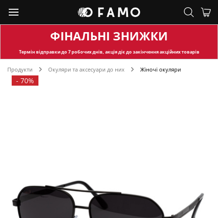
ФІНАЛЬНІ ЗНИЖКИ
Термін відправки
до 7 робочих днів, акція діє до закінчення акційних товарів
Продукти
Окуляри та аксесуари до них
Жіночі окуляри
-
70%