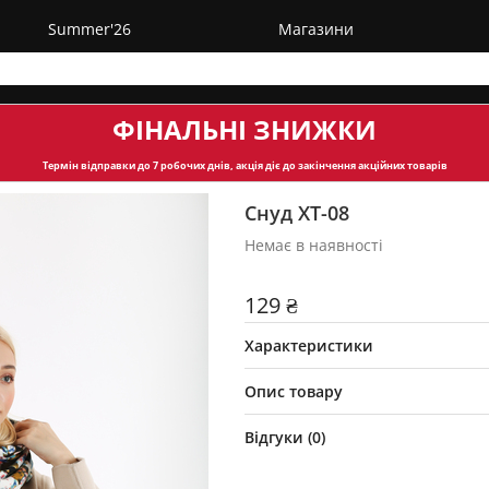
Summer'26
Магазини
ФІНАЛЬНІ ЗНИЖКИ
Термін відправки
до 7 робочих днів, акція діє до закінчення акційних товарів
Снуд ХТ-08
Немає в наявності
129 ₴
Характеристики
Опис товару
Відгуки (
0
)