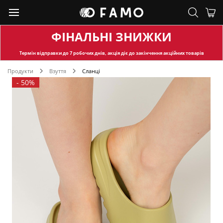
ФІНАЛЬНІ ЗНИЖКИ
Термін відправки
до 7 робочих днів, акція діє до закінчення акційних товарів
Продукти
Взуття
Сланці
-
50%