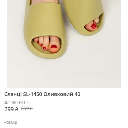
Сланці SL-1450
Оливковий 40
SL-1450
(
441514
)
299 ₴
599 ₴
Розмір: