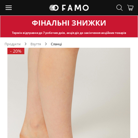
ФІНАЛЬНІ ЗНИЖКИ
Термін відправки
до 7 робочих днів, акція діє до закінчення акційних товарів
Продукти
Взуття
Сланці
-
20%