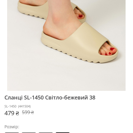
Сланці SL-1450
Світло-бежевий 38
SL-1450
(
441504
)
479 ₴
599 ₴
Розмір: