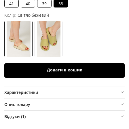
41
40
39
38
Колір:
Світло-бежевий
Додати в кошик
Характеристики
Опис товару
Відгуки (
1
)