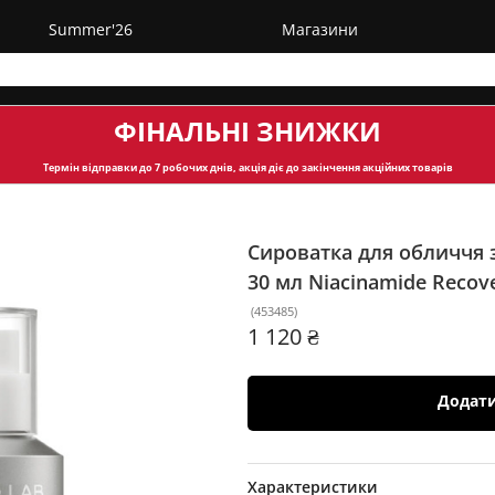
Summer'26
Магазини
ФІНАЛЬНІ ЗНИЖКИ
Термін відправки
до 7 робочих днів, акція діє до закінчення акційних товарів
Сироватка для обличчя 
30 мл
Niacinamide Recov
(
453485
)
1 120 ₴
Додат
Характеристики