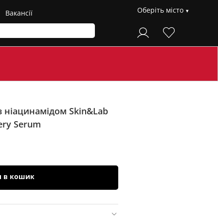
Оберіть місто
Вакансії
з ніацинамідом Skin&Lab
ery Serum
и в кошик