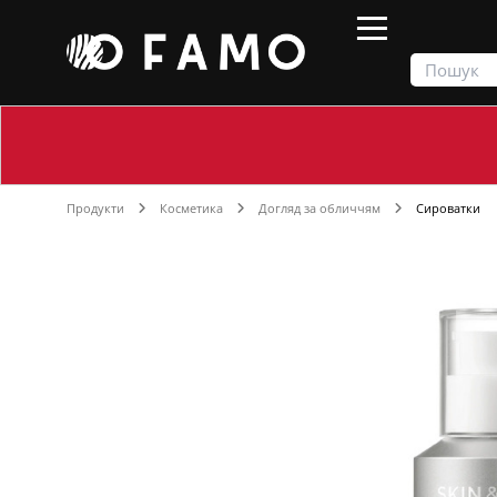
Продукти
Косметика
Догляд за обличчям
Сироватки