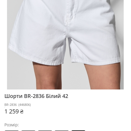
Шорти BR-2836
Білий 42
BR-2836
(
446806
)
1 259 ₴
Розмір: