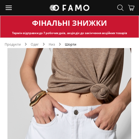
ФІНАЛЬНІ ЗНИЖКИ
Термін відправки
до 7 робочих днів, акція діє до закінчення акційних товарів
Продукти
Одяг
Низ
Шорти