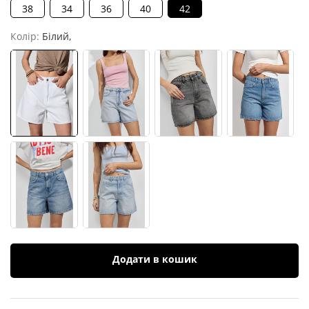
38
34
36
40
42
Колір:
Білий,
Додати в кошик