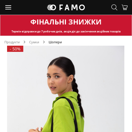
ФІНАЛЬНІ ЗНИЖКИ
Термін відправки
до 7 робочих днів, акція діє до закінчення акційних товарів
Продукти
Сумки
Шопери
-
50%