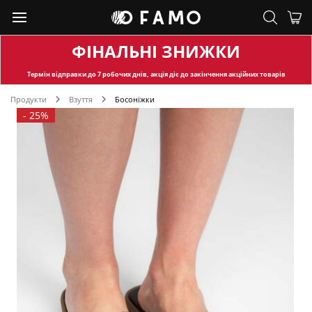
ФІНАЛЬНІ ЗНИЖКИ
Термін відправки
до 7 робочих днів, акція діє до закінчення акційних товарів
Продукти
Взуття
Босоніжки
-
25%