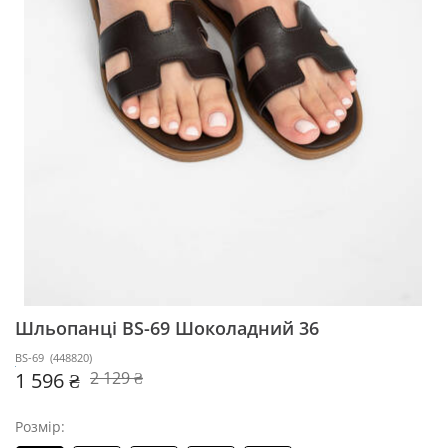
Шльопанці BS-69
Шоколадний 36
BS-69
(
448820
)
1 596 ₴
2 129 ₴
Розмір: