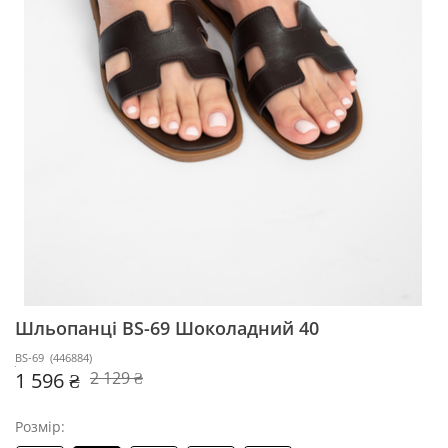
Шльопанці BS-69
Шоколадний 40
BS-69
(
446884
)
1 596 ₴
2 129 ₴
Розмір: