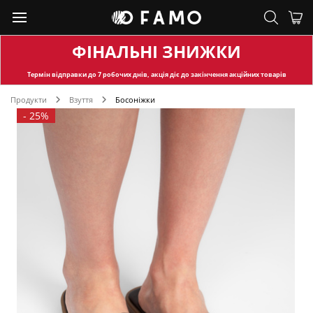
ФІНАЛЬНІ ЗНИЖКИ
Термін відправки
до 7 робочих днів, акція діє до закінчення акційних товарів
Продукти
Взуття
Босоніжки
-
25%