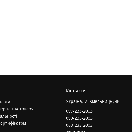
Контакти
Україна, м. Хмельницький
плата
вернення товару
097-233-2003
яльності
099-233-2003
сертифікатом
063-233-2003