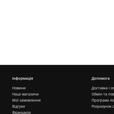
Інформація
Допомога
Новини
Доставка і о
Наші магазини
Обмін та по
Мої замовлення
Програма ло
Відгуки
Розрахунок 
Франшиза