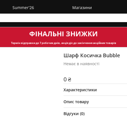
Summer'26
Магазини
ФІНАЛЬНІ ЗНИЖКИ
Термін відправки
до 7 робочих днів, акція діє до закінчення акційних товарів
Шарф Косичка Bubble
Немає в наявності
0 ₴
Характеристики
Опис товару
Відгуки (
0
)