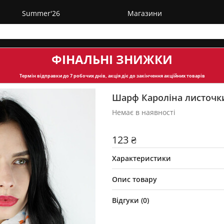
Summer'26
Магазини
ФІНАЛЬНІ ЗНИЖКИ
Термін відправки
до 7 робочих днів, акція діє до закінчення акційних товарів
Шарф Кароліна листочк
Немає в наявності
123 ₴
Характеристики
Опис товару
Відгуки (
0
)