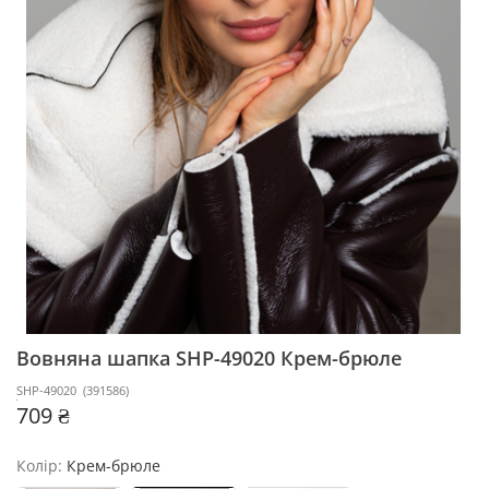
Вовняна шапка SHP-49020
Крем-брюле
SHP-49020
(
391586
)
709 ₴
Колір:
Крем-брюле