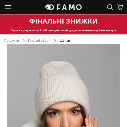
ФІНАЛЬНІ ЗНИЖКИ
Термін відправки
до 7 робочих днів, акція діє до закінчення акційних товарів
Продукти
Головні убори
Шапки