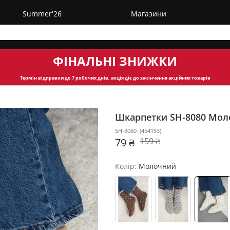
Summer'26
Магазини
ФІНАЛЬНІ ЗНИЖКИ
Термін відправки
до 7 робочих днів, акція діє до закінчення акційних товарів
Шкарпетки SH-8080
Мол
SH-8080
(
454153
)
79 ₴
159 ₴
Колір:
Молочний