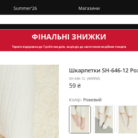
Summer'26
Магазини
ФІНАЛЬНІ ЗНИЖКИ
Термін відправки
до 7 робочих днів, акція діє до закінчення акційних товарів
Шкарпетки SH-646-12
Ро
SH-646-12
(
449950
)
59 ₴
Колір:
Рожевий