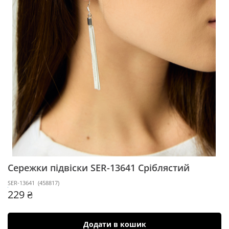
Сережки підвіски SER-13641
Сріблястий
SER-13641
(
458817
)
229 ₴
Додати в кошик