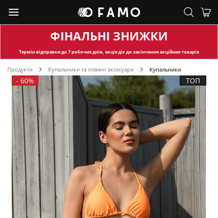
ФІНАЛЬНІ ЗНИЖКИ
Термін відправки
до 7 робочих днів, акція діє до закінчення акційних товарів
Продукти
Купальники та пляжні аксесуари
Купальники
-
60%
ТОП