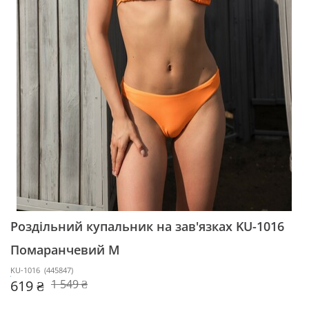
Роздільний купальник на зав'язках KU-1016
Помаранчевий M
KU-1016
(
445847
)
619 ₴
1 549 ₴