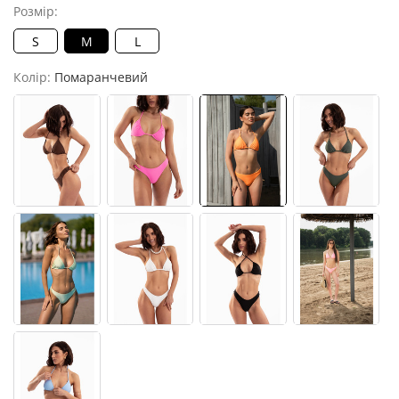
Розмір:
S
M
L
Колір:
Помаранчевий