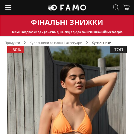
ФІНАЛЬНІ ЗНИЖКИ
Термін відправки
до 7 робочих днів, акція діє до закінчення акційних товарів
Продукти
Купальники та пляжні аксесуари
Купальники
-
60%
ТОП