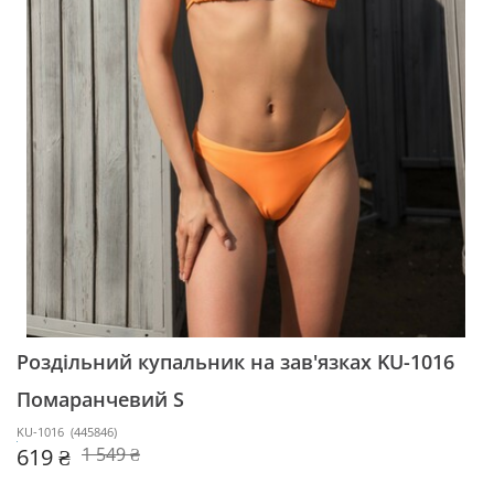
Роздільний купальник на зав'язках KU-1016
Помаранчевий S
KU-1016
(
445846
)
619 ₴
1 549 ₴