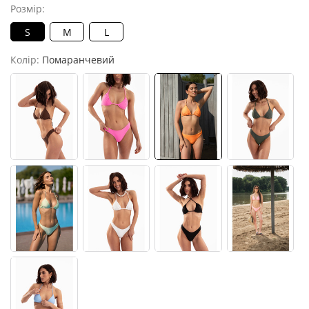
Розмір:
S
M
L
Колір:
Помаранчевий